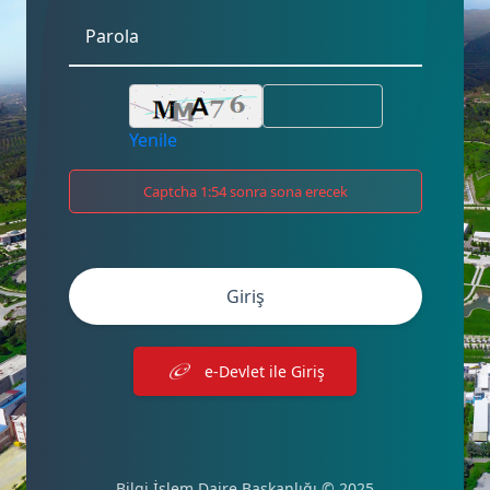
Yenile
Captcha 1:53 sonra sona erecek
Giriş
e-Devlet ile Giriş
Bilgi İşlem Daire Başkanlığı © 2025